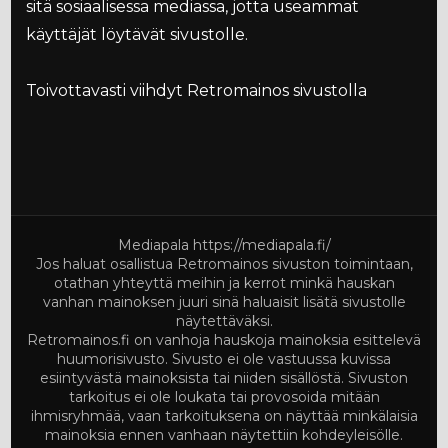
sitä sosiaalisessa mediassa, jotta useammat
käyttäjät löytävät sivustolle.
Toivottavasti viihdyt Retromainos sivustolla
Mediapala
https://mediapala.fi/
Jos haluat osallistua Retromainos sivuston toimintaan,
otathan yhteyttä meihin ja kerrot minkä hauskan
vanhan mainoksen juuri sinä haluaisit lisätä sivustolle
näytettäväksi.
Retromainos.fi on vanhoja hauskoja mainoksia esittelevä
huumorisivusto. Sivusto ei ole vastuussa kuvissa
esiintyvästä mainoksista tai niiden sisällöstä. Sivuston
tarkoitus ei ole loukata tai provosoida mitään
ihmisryhmää, vaan tarkoituksena on näyttää minkälaisia
mainoksia ennen vanhaan näytettiin kohdeyleisölle.