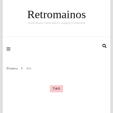
Retromainos
Mainoksia menneiltä vuosikymmeniltä
Etusivu
Äiti
TAG