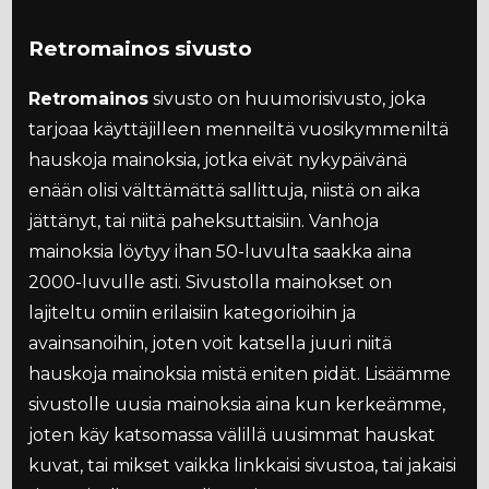
Retromainos sivusto
Retromainos
sivusto on huumorisivusto, joka
tarjoaa käyttäjilleen menneiltä vuosikymmeniltä
hauskoja mainoksia, jotka eivät nykypäivänä
enään olisi välttämättä sallittuja, niistä on aika
jättänyt, tai niitä paheksuttaisiin. Vanhoja
mainoksia löytyy ihan 50-luvulta saakka aina
2000-luvulle asti. Sivustolla mainokset on
lajiteltu omiin erilaisiin kategorioihin ja
avainsanoihin, joten voit katsella juuri niitä
hauskoja mainoksia mistä eniten pidät. Lisäämme
sivustolle uusia mainoksia aina kun kerkeämme,
joten käy katsomassa välillä uusimmat hauskat
kuvat, tai mikset vaikka linkkaisi sivustoa, tai jakaisi