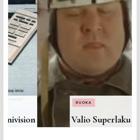
RUOKA
on
Valio Superlaku Jäätelö