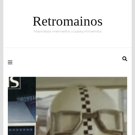
Retromainos
Mainoksia menneiltä vuosikymmeniltä