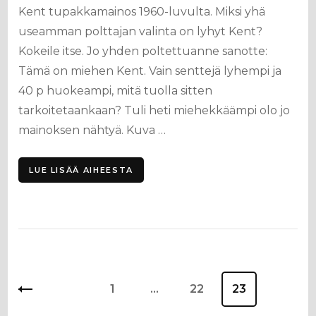
Kent tupakkamainos 1960-luvulta. Miksi yhä
useamman polttajan valinta on lyhyt Kent?
Kokeile itse. Jo yhden poltettuanne sanotte:
Tämä on miehen Kent. Vain senttejä lyhempi ja
40 p huokeampi, mitä tuolla sitten
tarkoitetaankaan? Tuli heti miehekkäämpi olo jo
mainoksen nähtyä. Kuva …
LUE LISÄÄ AIHEESTA
Artikkelien
Sivu
1
…
Sivu
22
Sivu
23
sivutus