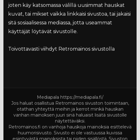
joten käy katsomassa välillä uusimmat hauskat
kuvat, tai mikset vaikka linkkaisi sivustoa, tai jakaisi
sitä sosiaalisessa mediassa, jotta useammat
käyttäjät löytävät sivustolle.
Toivottavasti viihdyt Retromainos sivustolla
Mediapala
https://mediapala.fi/
Jos haluat osallistua Retromainos sivuston toimintaan,
otathan yhteyttä meihin ja kerrot minkä hauskan
vanhan mainoksen juuri sinä haluaisit lisätä sivustolle
näytettäväksi.
Retromainos.fi on vanhoja hauskoja mainoksia esittelevä
huumorisivusto. Sivusto ei ole vastuussa kuvissa
esiintyvästä mainoksista tai niiden sisällöstä. Sivuston